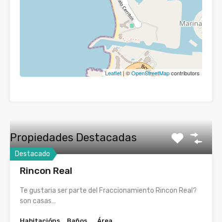
Leaflet
| ©
OpenStreetMap
contributors
Propiedades Destacadas
Destacado
Rincon Real
Te gustaria ser parte del Fraccionamiento Rincon Real?
son casas…
Habitacións
Baños
Área