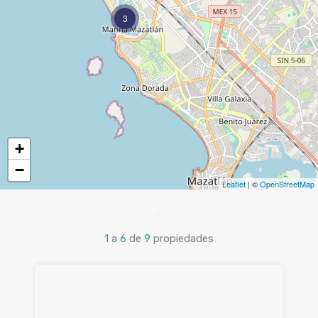
3
+
−
Leaflet
| ©
OpenStreetMap
1
a
6
de
9
propiedades