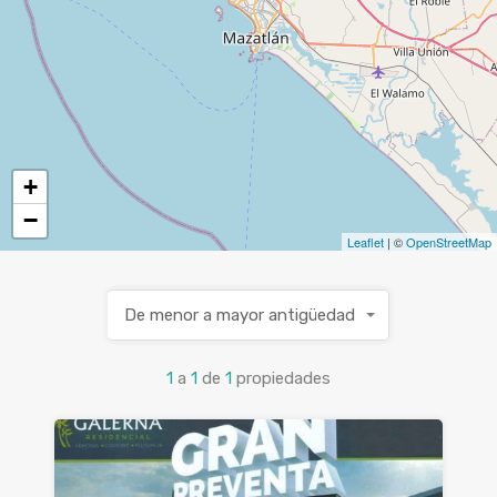
+
−
Leaflet
| ©
OpenStreetMap
De menor a mayor antigüedad
1
a
1
de
1
propiedades