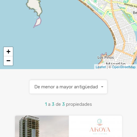
+
−
Leaflet
| ©
OpenStreetMap
De menor a mayor antigüedad
1
a
3
de
3
propiedades