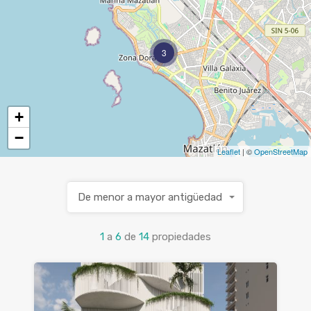
3
+
−
Leaflet
| ©
OpenStreetMap
De menor a mayor antigüedad
1
a
6
de
14
propiedades