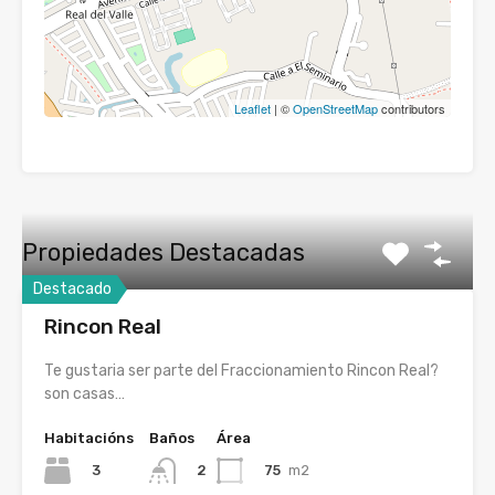
Leaflet
| ©
OpenStreetMap
contributors
Propiedades Destacadas
Destacado
Rincon Real
Te gustaria ser parte del Fraccionamiento Rincon Real?
son casas…
Habitacións
Baños
Área
3
75
m2
2