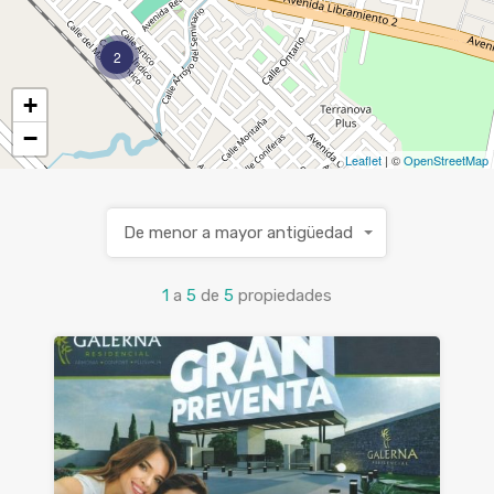
2
+
−
Leaflet
| ©
OpenStreetMap
De menor a mayor antigüedad
1
a
5
de
5
propiedades