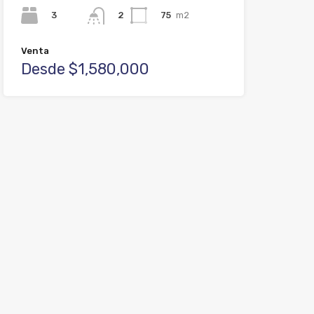
3
75
m2
2
Venta
Desde $1,580,000