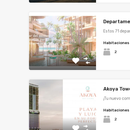
Departame
Estos 71 depa
Habitaciones
2
Akoya Tow
¡Tu nuevo co
Habitaciones
2