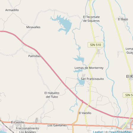
Leaflet
| ©
OpenStreetMap