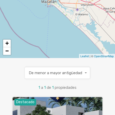
+
−
Leaflet
| ©
OpenStreetMap
De menor a mayor antigüedad
1
a
1
de
1
propiedades
Destacado