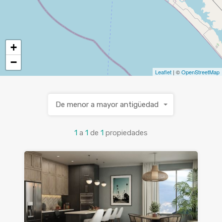
+
−
Leaflet
| ©
OpenStreetMap
De menor a mayor antigüedad
1
a
1
de
1
propiedades