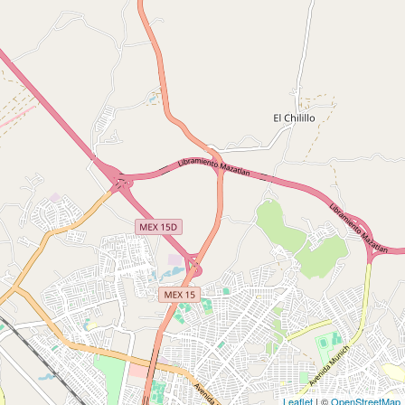
Leaflet
| ©
OpenStreetMap