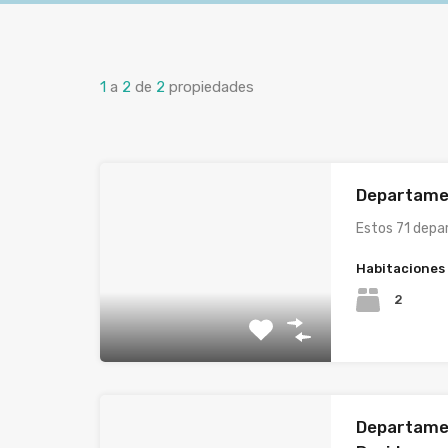
1
a
2
de
2
propiedades
Departame
Estos 71 depa
Habitaciones
2
Departame