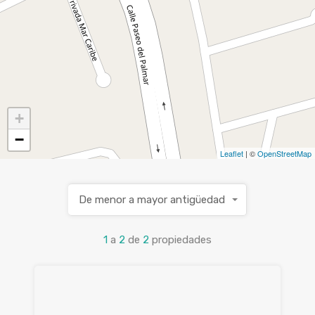
+
−
Leaflet
| ©
OpenStreetMap
De menor a mayor antigüedad
1
a
2
de
2
propiedades