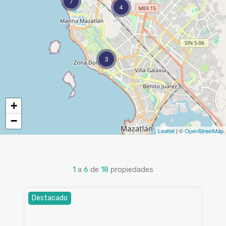
7
4
3
+
−
Leaflet
| ©
OpenStreetMap
1
a
6
de
18
propiedades
Destacado