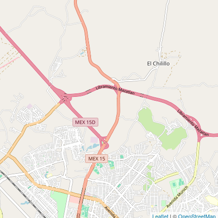
Leaflet
| ©
OpenStreetMap