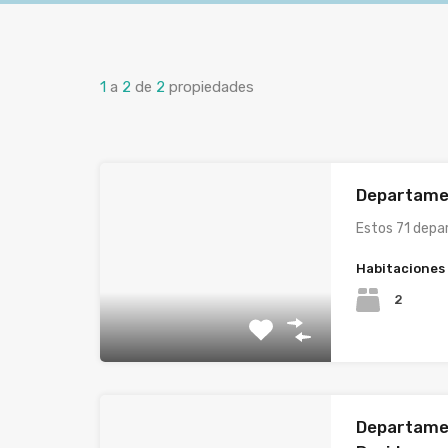
1
a
2
de
2
propiedades
Departame
Estos 71 depa
Habitaciones
2
Departame