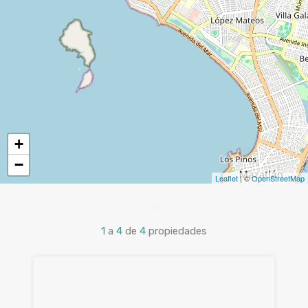
+
−
Leaflet
| ©
OpenStreetMap
1
a
4
de
4
propiedades