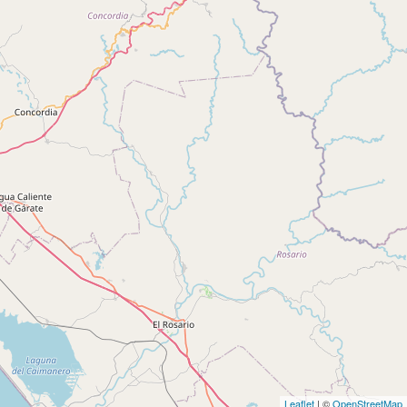
Leaflet
| ©
OpenStreetMap