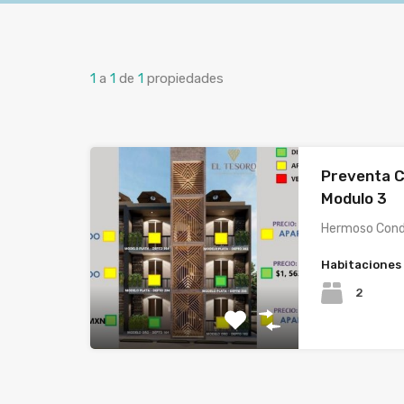
1
a
1
de
1
propiedades
Preventa C
Modulo 3
Hermoso Cond
Habitaciones
2